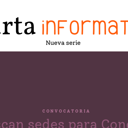
rta
informat
Nueva serie
C O N V O C A T O R I A
scan sedes para Con