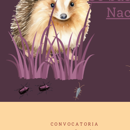
Nac
C O N V O C A T O R I A